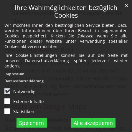
Instagram finden Sie in der
✕
Ihre Wahlmöglichkeiten bezüglich
Datenschutzerklärung von Instagram, die Sie
Cookies
über
Wir möchten Ihnen den bestmöglichen Service bieten. Dazu
http://instagram.com/about/legal/privacy/
werden Informationen über Ihren Besuch in sogenannten
Cookies gespeichert. Klicken Sie
Zulassen
wenn Sie alle
aufrufen können.
Funktionen dieser Website unter Verwendung spezieller
Cookies aktiveren möchten.
Aktive Komponenten
Ihre Cookie-Einstellungen können Sie auf der Seite mit
unserer Datenschutzerklärung später jederzeit wieder
Im Informationsangebot werden aktive
ändern.
Komponenten wie Javascript, Java-Applets oder
Impressum
Active-X-Controls verwendet. Diese Funktion kann
Datenschutzerklärung
durch die Einstellung Ihres Internetbrowsers von
Notwendig
Ihnen abgeschaltet werden.
Externe Inhalte
Einsatz von Google-Maps
Statistiken
Diese Webseite verwendet Google Maps von
Speichern
Alle akzeptieren
Google Ireland Limited, Gordon House, 4 Barrow