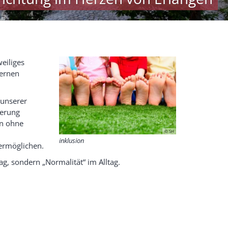
weiliges
lernen
 unserer
derung
rn ohne
© SH
inklusion
 ermöglichen.
rag, sondern „Normalität“ im Alltag.