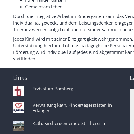
Füreinander da sein
Gemeinsam leben
Durch die integrative Arbeit im Kindergarten kann das Ver
Individualität geweckt und dem Leistungsdenken entgegen
Toleranz werden aufgebaut und die Kinder sammeln neue E
Jedes Kind wird mit seiner Einzigartigkeit wahrgenommen, 
Unterstützung hierfür erhält das pädagogische Personal vo
Förderung wird individuell auf jedes Kind abgestimmt kann
stattfinden.
Links
L
Erzbistum Bamberg
Verwaltung kath. Kindertagesstätten in
Erlangen
Kath. Kirchengemeinde St. Theresia