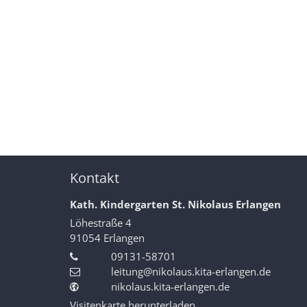
Kontakt
Kath. Kindergarten St. Nikolaus Erlangen
Löhestraße 4
91054
Erlangen
09131-58701
leitung@nikolaus.kita-erlangen.de
nikolaus.kita-erlangen.de
Visitenkarte herunterladen